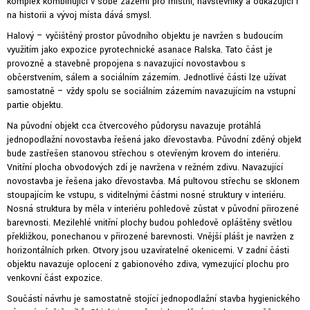
komplex kombinující v sobě zázemí pro místní, návštěvníky a odkazující i
na historii a vývoj místa dává smysl.
Halový – vyčištěný prostor původního objektu je navržen s budoucím
využitím jako expozice pyrotechnické asanace Ralska. Tato část je
provozně a stavebně propojena s navazující novostavbou s
občerstvením, sálem a sociálním zázemím. Jednotlivé části lze užívat
samostatně – vždy spolu se sociálním zázemím navazujícím na vstupní
partie objektu.
Na původní objekt cca čtvercového půdorysu navazuje protáhlá
jednopodlažní novostavba řešená jako dřevostavba. Původní zděný objekt
bude zastřešen stanovou střechou s otevřeným krovem do interiéru.
Vnitřní plocha obvodových zdí je navržena v režném zdivu. Navazující
novostavba je řešena jako dřevostavba. Má pultovou střechu se sklonem
stoupajícím ke vstupu, s viditelnými částmi nosné struktury v interiéru.
Nosná struktura by měla v interiéru pohledově zůstat v původní přirozené
barevnosti. Mezilehlé vnitřní plochy budou pohledově opláštěny světlou
překližkou, ponechanou v přirozené barevnosti. Vnější plášť je navržen z
horizontálních prken. Otvory jsou uzavíratelné okenicemi. V zadní části
objektu navazuje oplocení z gabionového zdiva, vymezující plochu pro
venkovní část expozice.
Součástí návrhu je samostatně stojící jednopodlažní stavba hygienického