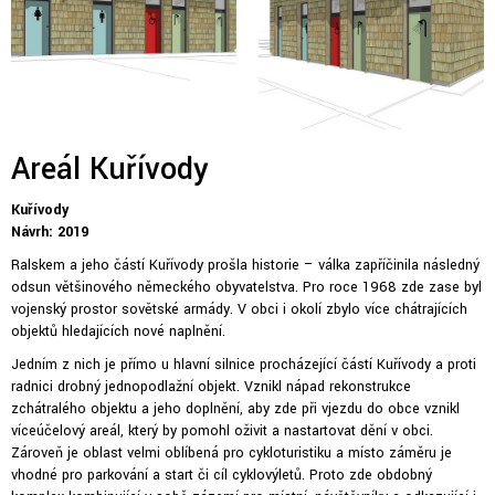
Areál Kuřívody
Kuřívody
Návrh: 2019
Ralskem a jeho částí Kuřívody prošla historie – válka zapříčinila následný
odsun většinového německého obyvatelstva. Pro roce 1968 zde zase byl
vojenský prostor sovětské armády. V obci i okolí zbylo více chátrajících
objektů hledajících nové naplnění.
Jedním z nich je přímo u hlavní silnice procházející částí Kuřívody a proti
radnici drobný jednopodlažní objekt. Vznikl nápad rekonstrukce
zchátralého objektu a jeho doplnění, aby zde při vjezdu do obce vznikl
víceúčelový areál, který by pomohl oživit a nastartovat dění v obci.
Zároveň je oblast velmi oblíbená pro cykloturistiku a místo záměru je
vhodné pro parkování a start či cíl cyklovýletů. Proto zde obdobný